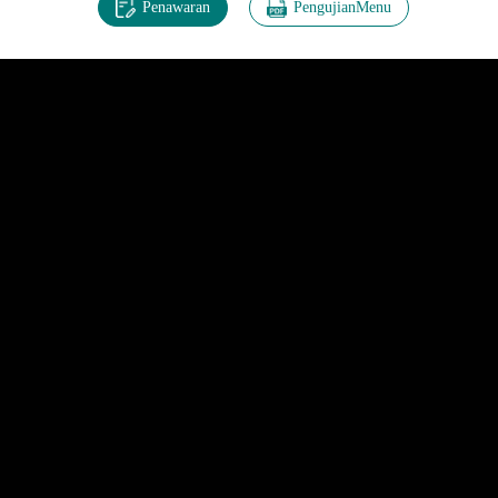
Penawaran
PengujianMenu