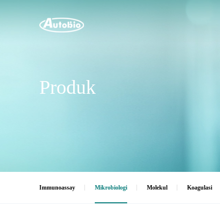
Produk
Immunoassay
Mikrobiologi
Molekul
Koagulasi