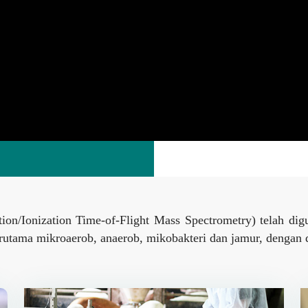
/Ionization Time-of-Flight Mass Spectrometry) telah diguna
terutama mikroaerob, anaerob, mikobakteri dan jamur, dengan 